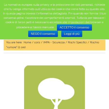
La normativa europea sulla privacy e la protezione dei dati personali, richiede
che tu venga informato sull'utilizzo dei cookie che viene fatto su questo sito.
In questa pagina troverai l'informativa dettagliata. Fin quando non fornirai il tuo
HOME
consenso potrai riscontrare dei comportamenti anomali. Tuttavia per bloccare i
cookie di terze parti è necessario accedere alle impostazioni del browser e
CHI SIAMO
procedere al blocco manuale.
ACCETTO il consenso
CORSI
Rischio "rumore" (2 ore)
NEGO il consenso
Leggi di più
CALENDARIO CORSI
You are here:
Home
/
corsi
/
IMPA - Sicurezza
/
Rischi Specifici
/ Rischio
"rumore" (2 ore)
CONTATTI