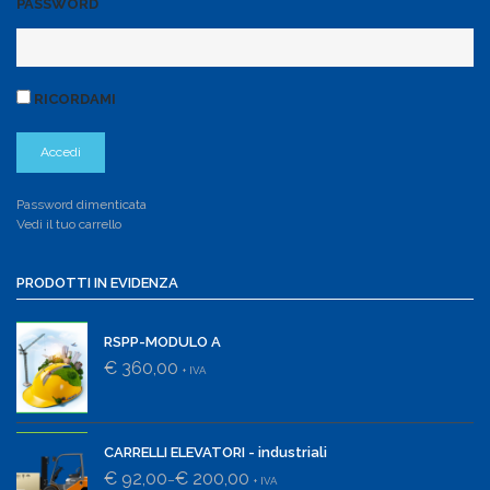
PASSWORD
RICORDAMI
Password dimenticata
Vedi il tuo carrello
PRODOTTI IN EVIDENZA
RSPP-MODULO A
€ 360,00
+ IVA
CARRELLI ELEVATORI - industriali
€ 92,00
€ 200,00
–
+ IVA